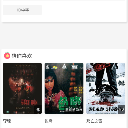
HD中字
猜你喜欢
HD
更新至高清
HD
夺魂
色降
死亡之雪