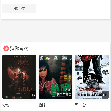
HD中字
猜你喜欢
HD
更新至高清
HD
夺魂
色降
死亡之雪