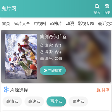
鬼片网
搜索
首页
鬼片大全
电视剧
恐怖片
动漫
影视专题
最近更
仙剑奇侠传叁
主演：
内详
导演：内详
年份：
2025
立即播放
片源选择
排序
高清云
高速云
百度云
鬼片云