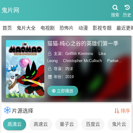
鬼片网
搜索
首页
鬼片大全
电视剧
恐怖片
动漫
影视专题
最近更
猫猫-纯心之谷的英雄们第一季
主演：
Griffith Kimmins
Lika
Leong
Christopher McCulloch
Parker
Simmons
导演：内详
年份：
2019
立即播放
片源选择
排序
高清云
高速云
量子云
百度云
鬼片云