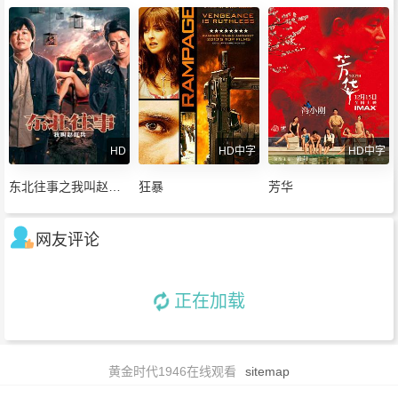
HD
HD中字
HD中字
东北往事之我叫赵红
狂暴
芳华
兵
网友评论
正在加载
黄金时代1946在线观看
sitemap