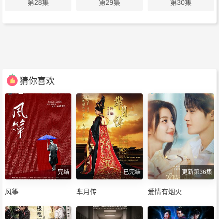
第28集
第29集
第30集
猜你喜欢
完结
已完结
更新第36集
风筝
芈月传
爱情有烟火