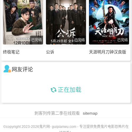
已完结
已完结
已完结
终极笔记
公诉
天涯明月刀钟汉良版
网友评论
正在加载
刺客列传第二季在线观看
sitemap
©copyright 2023-2026
鬼片网
- guipianwu.com - 专注提供免费鬼片电影恐怖片在