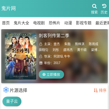
鬼片网
搜索
首页
鬼片大全
电视剧
恐怖片
动漫
影视专题
最近更
刺客列传第二季
主演：
查杰
朱戬
熊梓淇
陈雨成
薛翔匀
刘彤
虞祎杰
黄千硕
​梁博
文
刘羽中
吕昀峰
冯建宇
林枫
导演：何澍培,牛牛
松
李孟羲
王宇奇
彭昱畅
年份：
2017
立即播放
片源选择
排序
量子云